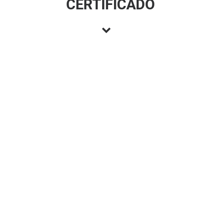
CERTIFICADO
Volver a oír bien empieza
por saber cómo estás
Realiza nuestro test auditivo gratuito y da el
primer paso para cuidar tu audición
Hacer test