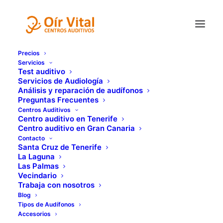
Precios
🔴 OFERTA DE VERANO 🎁
Servicios
Test auditivo
Servicios de Audiología
EN VERANO
Análisis y reparación de audífonos
Preguntas Frecuentes
PROTEGE TUS
Centros Auditivos
Centro auditivo en Tenerife
OÍDOS
Centro auditivo en Gran Canaria
Contacto
Y QUE NADA TE
Santa Cruz de Tenerife
La Laguna
IMPIDA DISFRUTAR
Las Palmas
Vecindario
Trabaja con nosotros
Blog
Máxima protección y comodidad
Tipos de Audífonos
Accesorios